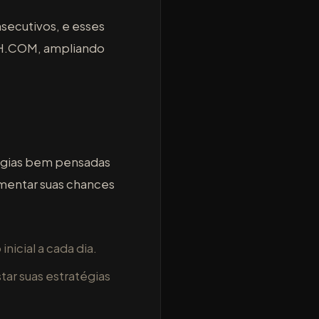
secutivos, e esses
3H.COM, ampliando
égias bem pensadas
umentar suas chances
nicial a cada dia.
tar suas estratégias