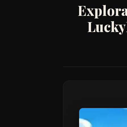
Explor
Lucky