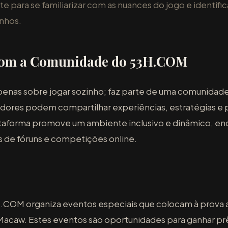
e para se familiarizar com as nuances do jogo e identifi
nhos.
com a Comunidade do 53H.COM
enas sobre jogar sozinho; faz parte de uma comunidade
ores podem compartilhar experiências, estratégias e p
taforma promove um ambiente inclusivo e dinâmico, en
és de fóruns e competições online.
.COM organiza eventos especiais que colocam à prova a
acaw. Estes eventos são oportunidades para ganhar prê