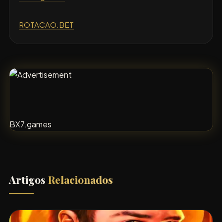
ROTACAO.BET
BX7.games
Artigos
Relacionados