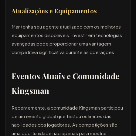
Atualizações e Equipamentos
Mantenha seu agente atualizado com os melhores
equipamentos disponíveis. Investir em tecnologias
avançadas pode proporcionar uma vantagem
competitiva significativa durante as operações.
Eventos Atuais e Comunidade
Kingsman
Recentemente, a comunidade Kingsman participou
de um evento global que testou os limites das
habilidades dos jogadores. As competições são
uma oportunidade não apenas para mostrar