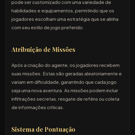
pode ser customizado com uma variedade de
habilidades e equipamentos, permitindo que os
jogadores escolham uma estratégia que se alinha
com seu estilo de jogo preferido.
Atribuição de Missões
Após a criação do agente, os jogadores recebem
suas missões. Estas são geradas aleatoriamente e
variam em dificuldade, garantindo que cada jogo
seja uma nova aventura. As missões podem incluir
infiltrações secretas, resgate de reféns ou coleta
de informações críticas.
Sistema de Pontuação