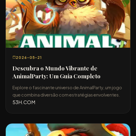
2026-05-21
Descubra o Mundo Vibrante de
AnimalParty: Um Guia Completo
Explore o fascinante universo de AnimalParty, um jogo
que combina diversão com estratégias envolventes.
53H.COM