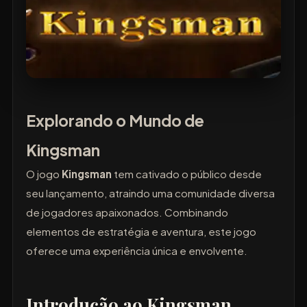
Explorando o Mundo de
Kingsman
O jogo
Kingsman
tem cativado o público desde
seu lançamento, atraindo uma comunidade diversa
de jogadores apaixonados. Combinando
elementos de estratégia e aventura, este jogo
oferece uma experiência única e envolvente.
Introdução ao Kingsman