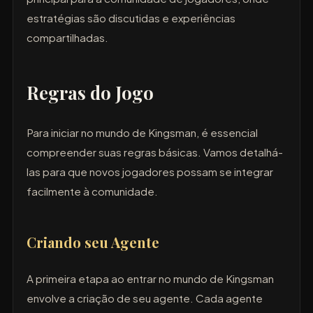
estratégias são discutidas e experiências
compartilhadas.
Regras do Jogo
Para iniciar no mundo de Kingsman, é essencial
compreender suas regras básicas. Vamos detalhá-
las para que novos jogadores possam se integrar
facilmente à comunidade.
Criando seu Agente
A primeira etapa ao entrar no mundo de Kingsman
envolve a criação de seu agente. Cada agente