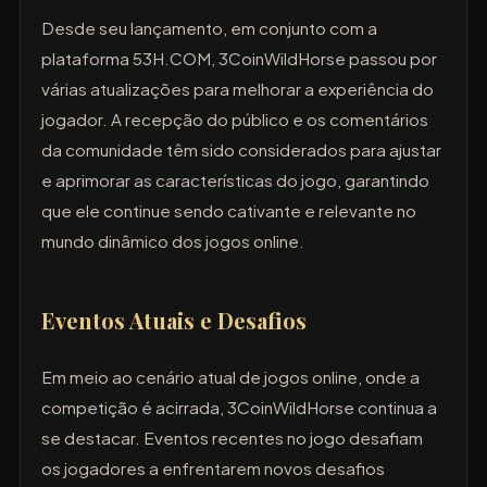
Desde seu lançamento, em conjunto com a
plataforma 53H.COM, 3CoinWildHorse passou por
várias atualizações para melhorar a experiência do
jogador. A recepção do público e os comentários
da comunidade têm sido considerados para ajustar
e aprimorar as características do jogo, garantindo
que ele continue sendo cativante e relevante no
mundo dinâmico dos jogos online.
Eventos Atuais e Desafios
Em meio ao cenário atual de jogos online, onde a
competição é acirrada, 3CoinWildHorse continua a
se destacar. Eventos recentes no jogo desafiam
os jogadores a enfrentarem novos desafios