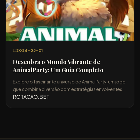
2026-05-21
Descubra o Mundo Vibrante de
AnimalParty: Um Guia Completo
Explore o fascinante universo de AnimalParty, um jogo
que combina diversão com estratégias envolventes.
ROTACAO.BET