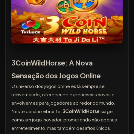
3CoinWildHorse: A Nova
Sensação dos Jogos Online
O universo dos jogos online está sempre se
reinventando, oferecendo experiências novas e
envolventes para jogadores ao redor do mundo.
Neste cenário vibrante,
3CoinWildHorse
surge
como um jogo inovador, prometendo não apenas
entretenimento, mas também desafios únicos.